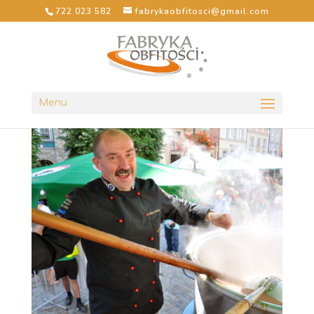
722 023 582
fabrykaobfitosci@gmail.com
Menu