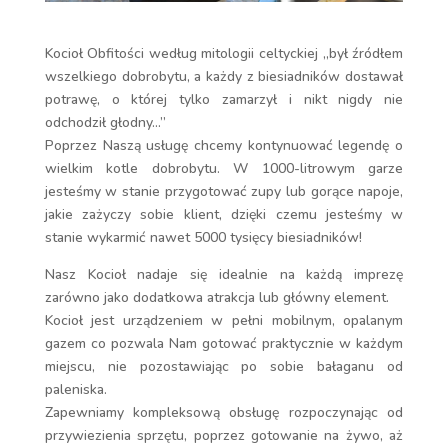
Kocioł Obfitości według mitologii celtyckiej „był źródłem
wszelkiego dobrobytu, a każdy z biesiadników dostawał
potrawę, o której tylko zamarzył i nikt nigdy nie
odchodził głodny…”
Poprzez Naszą usługę chcemy kontynuować legendę o
wielkim kotle dobrobytu. W 1000-litrowym garze
jesteśmy w stanie przygotować zupy lub gorące napoje,
jakie zażyczy sobie klient, dzięki czemu jesteśmy w
stanie wykarmić nawet 5000 tysięcy biesiadników!
Nasz Kocioł nadaje się idealnie na każdą imprezę
zarówno jako dodatkowa atrakcja lub główny element.
Kocioł jest urządzeniem w pełni mobilnym, opalanym
gazem co pozwala Nam gotować praktycznie w każdym
miejscu, nie pozostawiając po sobie bałaganu od
paleniska.
Zapewniamy kompleksową obsługę rozpoczynając od
przywiezienia sprzętu, poprzez gotowanie na żywo, aż